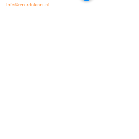
info@recordplanet.nl
.
Deel dit evenement
+31 6 39328842
/