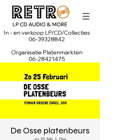
In - en verkoop LP/CD/Collecties
06-39328842
Organisatie Platenmarkten
06-28421475
De Osse platenbeurs
zo 25 feb
  |  
Oss